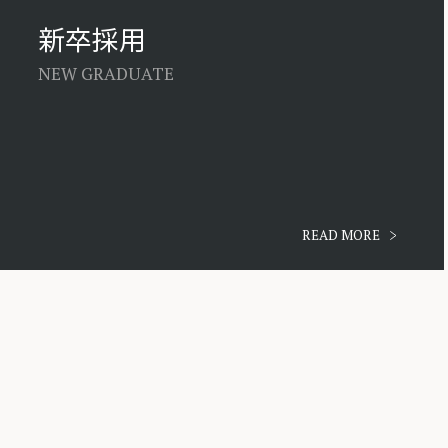
新卒採用
NEW GRADUATE
READ MORE