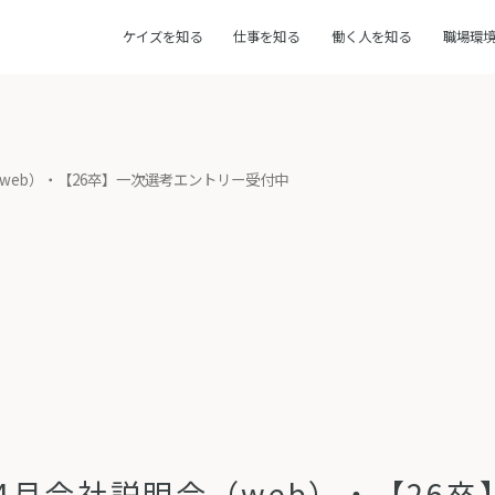
ケイズを知る
仕事を知る
働く人を知る
職場環
（web）・【26卒】一次選考エントリー受付中
】4月会社説明会（web）・【26