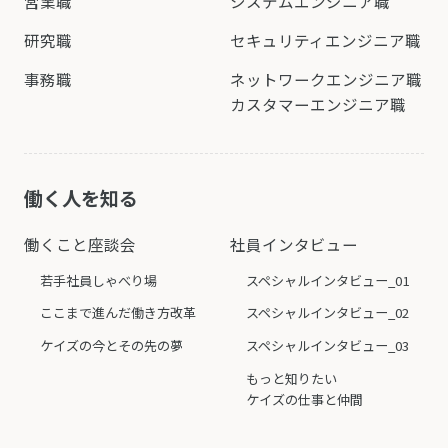
営業職
システムエンジニア職
による個人情報の取得について。
研究職
セキュリティエンジニア職
当社サイトでは、クッキー（Cookies）
やWebビーコン（web beacon）といっ
事務職
ネットワークエンジニア職
た、お客さま固有の情報を収集する仕組
カスタマーエンジニア職
みは導入しておりません。
また当社サイトでは個人情報を入力して
いただく部分にSSL（Secure Sockets
働く人を知る
Layer）のデータ暗号化システムを利用
しております。さらに、サイト内におけ
働くこと座談会
社員インタビュー
る情報の保護にもファイアウオールを設
若手社員しゃべり場
スペシャルインタビュー_01
置するなどの方策を採っております。
ここまで進んだ働き方改革
スペシャルインタビュー_02
ただし、インターネット通信の性格上、
セキュリティを完全に保証するものでは
ケイズの今とその先の夢
スペシャルインタビュー_03
ありませんので、あらかじめご了承くだ
もっと知りたい
さい。
ケイズの仕事と仲間