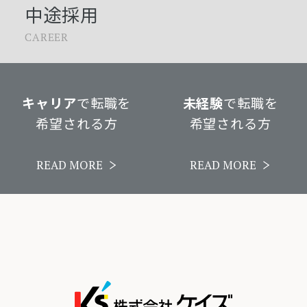
中途採用
対応させていただきます。
請求様式（書面）等の詳細につきまして
CAREER
は開示等の請求手続きをご覧ください。
尚、開示および利用目的の通知の請求に
つきまして手数料は不要とさせていただ
キャリア
で転職を
未経験
で転職を
きます。
希望される方
希望される方
【問合せ窓口】
事業者名：株式会社ケイズ
READ MORE
READ MORE
住所：鳥取県米子市両三柳2861-14
電話：
0859-32-1761
FAX：0859-34-8910
メール：
privacy@kscom.co.jp
【認定個人情報保護団体について】
認定個人情報保護団体の名称：一般財団
法人 日本情報経済社会推進協会