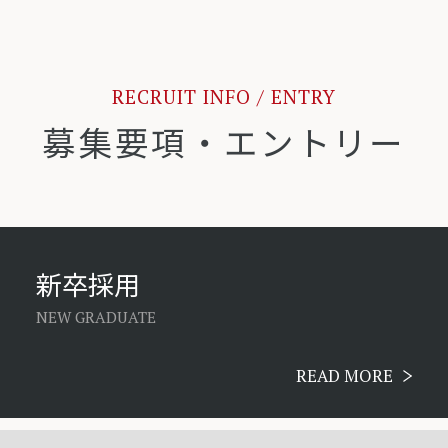
委託することがあります。 また、業務委
託先に対しては、個人情報を預けること
があります。
RECRUIT INFO / ENTRY
この場合、個人情報を適切に取り扱って
いると認められる委託先を選定し、契約
募集要項・エントリー
等において個人情報の適正管理・機密保
持などによりお客様の個人情報の漏洩防
止に必要な事項を取り決め、適切な管理
を実施させます。
新卒採用
（ｆ）開示対象個人情報に該当する場合
の問合せ窓口
NEW GRADUATE
当社は、保有するお客様ご自身の個人情
報について、1.開示、2.利用目的の通
READ MORE
知、3.訂正、4.追加、5.消去、6.利用の
停止または第三者への提供の停止、7.第
三者提供記録の開示、に関するご請求に