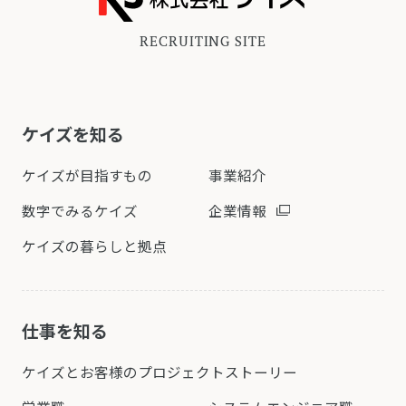
苦情の解決の申出先：認定個人情報保護
RECRUITING SITE
団体事務局
住所：〒106-0032 東京都港区六本木1-
9-9 六本木ファストビル
電話：0120-700-779（フリーダイヤ
ケイズを知る
ル）
ケイズが目指すもの
事業紹介
（ｇ）ご本人が個人情報を与えることの
数字でみるケイズ
企業情報
任意性
お客様が当社に個人情報を提供されるか
ケイズの暮らしと拠点
どうかは、お客様の任意によるもので
す。
ただし、必要な項目をいただけない場
仕事を知る
合、お問い合せ等が適切な状態で提供で
きない場合があります。
ケイズとお客様の
プロジェクトストーリー
（ｈ）ご本人が容易に認識できない方法