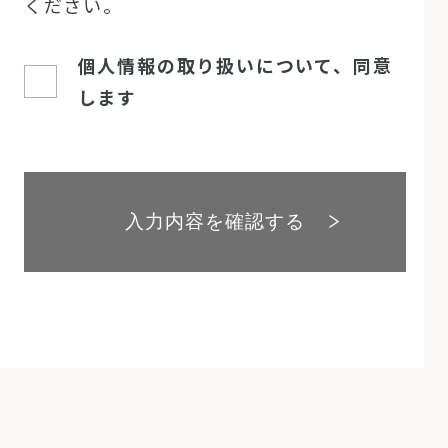
ください。
（ｄ）個人情報の提供
個人情報の取り扱いについて、同意
当社は、次の場合を除き、お客様の個人
情報を第三者に開示および提供は致しま
します
せん。
・お客様の同意がある場合
・法令に基づく場合
・人の生命、身体又は財産の保護のため
に必要であって、お客様の同意を取るこ
とが困難な場合
・利用目的の達成に必要な範囲で、個人
情報の取り扱いを委託する場合
・合併、会社分割、営業譲渡その他の事
由によって事業の承継が行われる場合
（ｅ）個人情報の取扱いの委託
当社は事業運営上、業務の一部を外部に