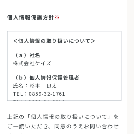
個人情報保護方針
※
＜個人情報の取り扱いについて＞
（ａ）社名
株式会社ケイズ
（ｂ）個人情報保護管理者
氏名：杉本 良太
TEL：
0859-32-1761
FAX：0859-34-8910
メール：
privacy@kscom.co.jp
上記の「個人情報の取り扱いについて」を
（ｃ）利用目的
ご一読いただき、同意のうえお問い合わせ
相談会受付、連絡等に限り利用します。